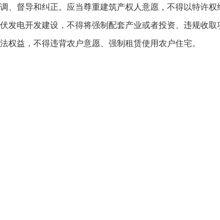
调、督导和纠正。应当尊重建筑产权人意愿，不得以特许权
伏发电开发建设，不得将强制配套产业或者投资、违规收取
法权益，不得违背农户意愿、强制租赁使用农户住宅。
第九条
分布式光伏发电项目实行属地备案管理，由各
式光伏发电项目备案标准模板和服务指南，列明项目备案所
备案机关及其工作人员应当依法对项目进行备案，不
注册，不得为企业跨区域经营或者迁移设置障碍，不得以备
第十条
分布式光伏发电项目按照
“谁投资、谁备案”
案，也可由自然人自行备案。电网企业应在供电营业场所公
中代理备案服务。非自然人户用、一般工商业、大型工商业