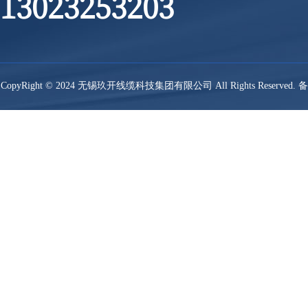
1302325320
3
CopyRight © 2024 无锡玖开线缆科技集团有限公司 All Rights Reserve