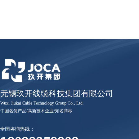
无锡玖开线缆科技集团有限公司
Wuxi Jiukai Cable Technology Group Co., Ltd.
中国名优产品/高新技术企业/知名商标
全国咨询热线：