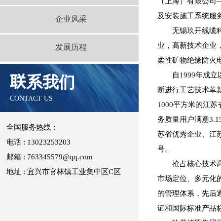
（上海）有限公司
及安装施工系统服
企业风采
无锡玖开线缆科技
业，高新技术企业
发展历程
柔性矿物绝缘防火
自1999年成立
联系我们
断进行工艺技术革
CONTACT US
1000平方米的江
务质量用户满意3.
全国服务热线：
苏省优秀企业、江
电话 : 13023253203
号。
邮箱 : 763345579@qq.com
抢占核心技术高点
地址 : 宜兴市官林镇工业集中区C区
市场定位、多元化
的管理体系，先后通过
证和国际标准产品